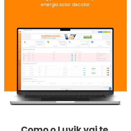
energia solar decolar.
Como o Luvik vai te 