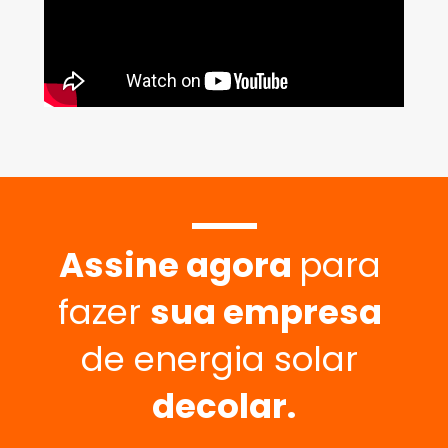
Assine agora 
para 
fazer 
sua empresa
de energia solar 
decolar.